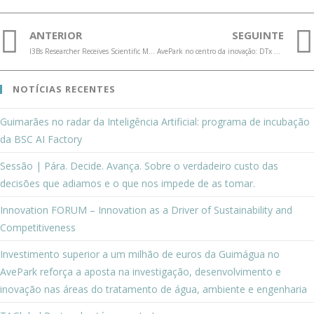
ANTERIOR
SEGUINTE
I3Bs Researcher Receives Scientific Merit Award 2026
AvePark no centro da inovação: DTx promove ligação entre academia e empresas
NOTÍCIAS RECENTES
Guimarães no radar da Inteligência Artificial: programa de incubação
da BSC AI Factory
Sessão | Pára. Decide. Avança. Sobre o verdadeiro custo das
decisões que adiamos e o que nos impede de as tomar.
Innovation FORUM – Innovation as a Driver of Sustainability and
Competitiveness
Investimento superior a um milhão de euros da Guimágua no
AvePark reforça a aposta na investigação, desenvolvimento e
inovação nas áreas do tratamento de água, ambiente e engenharia