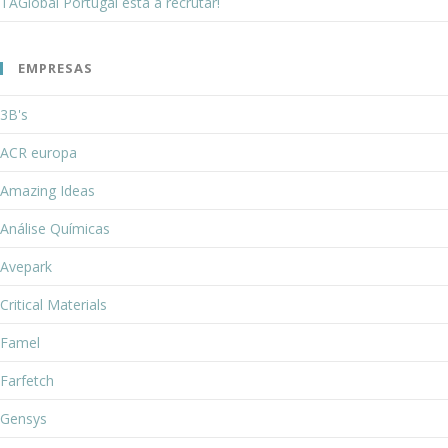
TAGlobal Portugal está a recrutar!
EMPRESAS
3B's
ACR europa
Amazing Ideas
Análise Químicas
Avepark
Critical Materials
Famel
Farfetch
Gensys