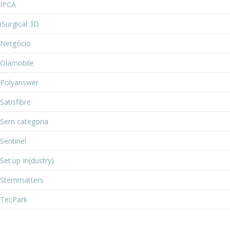
IPCA
iSurgical 3D
Netgócio
Olamobile
Polyanswer
Satisfibre
Sem categoria
Sentinel
Set.up In(dustry)
Stemmatters
TecPark