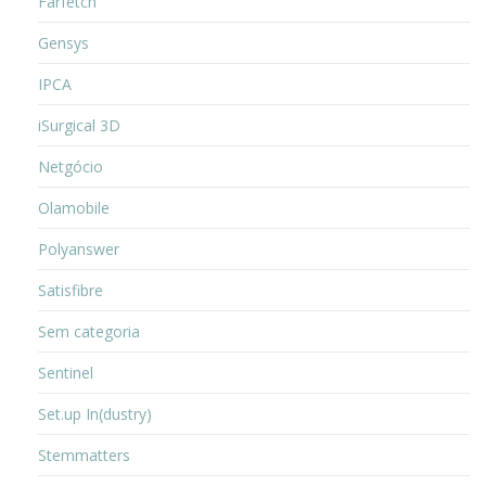
Farfetch
Gensys
IPCA
iSurgical 3D
Netgócio
Olamobile
Polyanswer
Satisfibre
Sem categoria
Sentinel
Set.up In(dustry)
Stemmatters