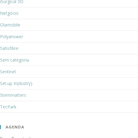
iSurgical 3D
Netgócio
Olamobile
Polyanswer
Satisfibre
Sem categoria
Sentinel
Set.up In(dustry)
Stemmatters
TecPark
AGENDA