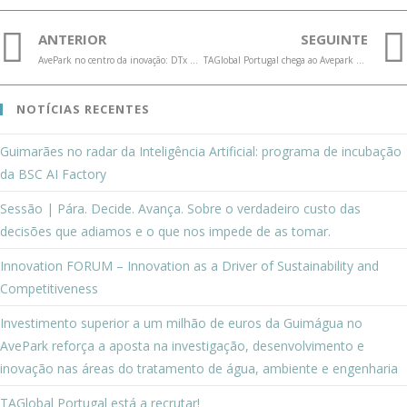
ANTERIOR
SEGUINTE
AvePark no centro da inovação: DTx promove ligação entre academia e empresas
TAGlobal Portugal chega ao Avepark potenciando a criação de 80 novos empregos
NOTÍCIAS RECENTES
Guimarães no radar da Inteligência Artificial: programa de incubação
da BSC AI Factory
Sessão | Pára. Decide. Avança. Sobre o verdadeiro custo das
decisões que adiamos e o que nos impede de as tomar.
Innovation FORUM – Innovation as a Driver of Sustainability and
Competitiveness
Investimento superior a um milhão de euros da Guimágua no
AvePark reforça a aposta na investigação, desenvolvimento e
inovação nas áreas do tratamento de água, ambiente e engenharia
TAGlobal Portugal está a recrutar!