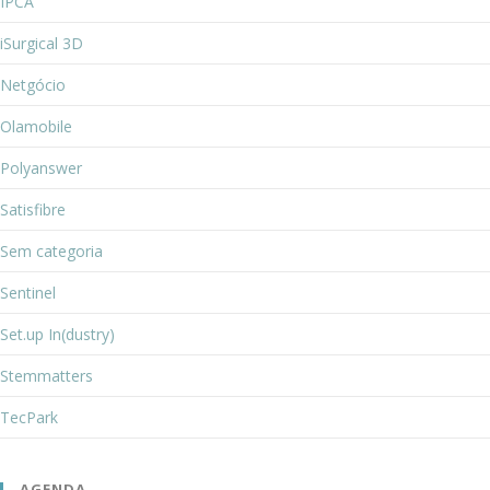
IPCA
iSurgical 3D
Netgócio
Olamobile
Polyanswer
Satisfibre
Sem categoria
Sentinel
Set.up In(dustry)
Stemmatters
TecPark
AGENDA