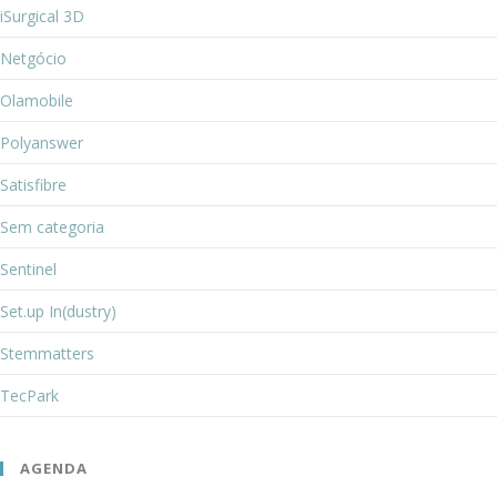
iSurgical 3D
Netgócio
Olamobile
Polyanswer
Satisfibre
Sem categoria
Sentinel
Set.up In(dustry)
Stemmatters
TecPark
AGENDA