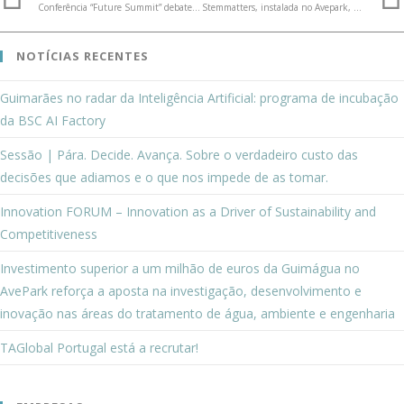
Conferência “Future Summit” debate futuro da Defesa e da Inovação em Portugal
Stemmatters, instalada no Avepark, marca presença na BIO International Convention 2025 em Boston
NOTÍCIAS RECENTES
Guimarães no radar da Inteligência Artificial: programa de incubação
da BSC AI Factory
Sessão | Pára. Decide. Avança. Sobre o verdadeiro custo das
decisões que adiamos e o que nos impede de as tomar.
Innovation FORUM – Innovation as a Driver of Sustainability and
Competitiveness
Investimento superior a um milhão de euros da Guimágua no
AvePark reforça a aposta na investigação, desenvolvimento e
inovação nas áreas do tratamento de água, ambiente e engenharia
TAGlobal Portugal está a recrutar!