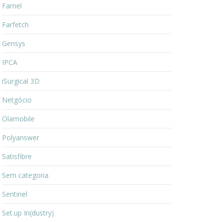
Famel
Farfetch
Gensys
IPCA
iSurgical 3D
Netgócio
Olamobile
Polyanswer
Satisfibre
Sem categoria
Sentinel
Set.up In(dustry)